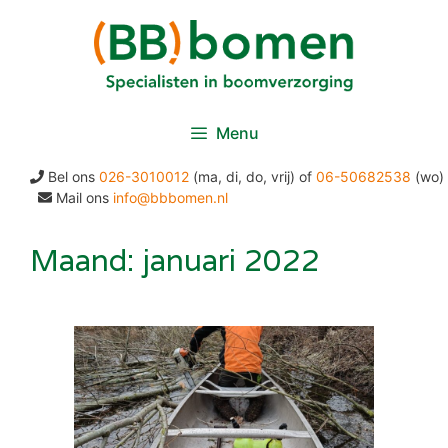
Ga
naar
de
inhoud
Menu
Bel ons
026-3010012
(ma, di, do, vrij) of
06-50682538
(wo)
Mail ons
info@bbbomen.nl
Maand:
januari 2022