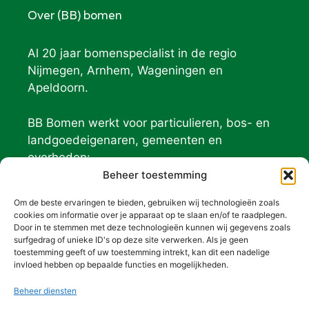
Over (BB) bomen
Al 20 jaar bomenspecialist in de regio
Nijmegen, Arnhem, Wageningen en
Apeldoorn.
BB Bomen werkt voor particulieren, bos- en
landgoedeigenaren, gemeenten en
overheden:
Geldersch Landschap
Beheer toestemming
Natuurmonumenten
Om de beste ervaringen te bieden, gebruiken wij technologieën zoals
De Hoge Veluwe
cookies om informatie over je apparaat op te slaan en/of te raadplegen.
Door in te stemmen met deze technologieën kunnen wij gegevens zoals
surfgedrag of unieke ID's op deze site verwerken. Als je geen
Contact (BB) bomen
toestemming geeft of uw toestemming intrekt, kan dit een nadelige
invloed hebben op bepaalde functies en mogelijkheden.
026-3010012
(ma, di, do, vrij)
Beheer diensten
06-50682538
(wo)