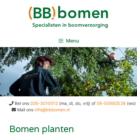
Ga
naar
de
inhoud
Menu
Bel ons
026-3010012
(ma, di, do, vrij) of
06-50682538
(wo)
Mail ons
info@bbbomen.nl
Bomen planten