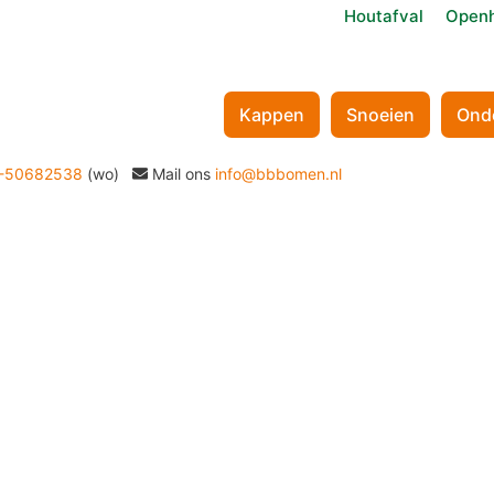
Houtafval
Openh
Kappen
Snoeien
Ond
-50682538
(wo)
Mail ons
info@bbbomen.nl