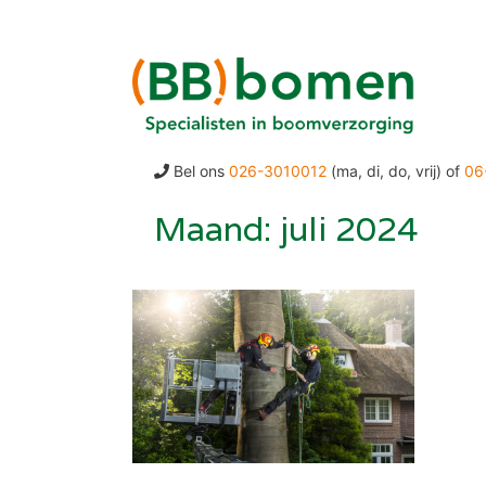
Ga
naar
de
inhoud
Bel ons
026-3010012
(ma, di, do, vrij) of
06
Maand:
juli 2024