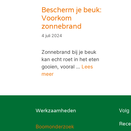
Bescherm je beuk:
Voorkom
zonnebrand
4 juli 2024
Zonnebrand bij je beuk
kan echt roet in het eten
gooien, vooral …
Lees
meer
Werkzaamheden
Volg
Rece
Boomonderzoek