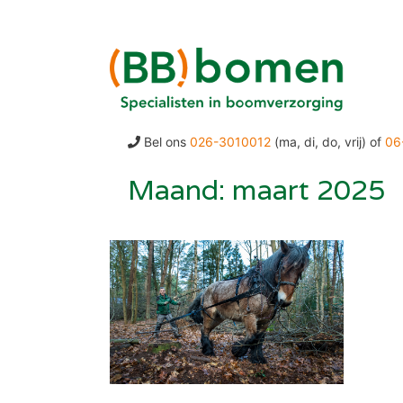
Ga
naar
de
inhoud
Bel ons
026-3010012
(ma, di, do, vrij) of
06
Maand:
maart 2025