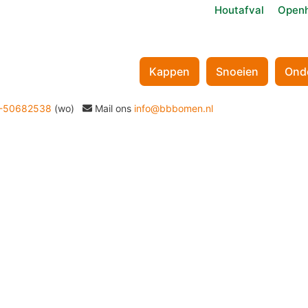
Houtafval
Openh
Kappen
Snoeien
Ond
-50682538
(wo)
Mail ons
info@bbbomen.nl