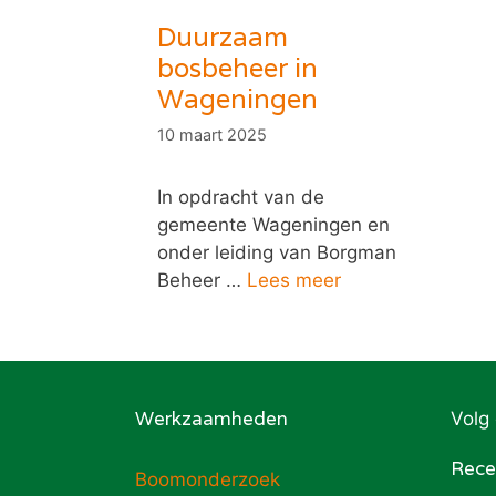
Duurzaam
bosbeheer in
Wageningen
10 maart 2025
In opdracht van de
gemeente Wageningen en
onder leiding van Borgman
Beheer …
Lees meer
Werkzaamheden
Volg
Rece
Boomonderzoek