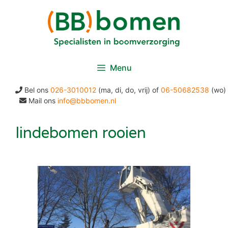
Ga
naar
de
inhoud
Menu
Bel ons
026-3010012
(ma, di, do, vrij) of
06-50682538
(wo)
Mail ons
info@bbbomen.nl
lindebomen rooien