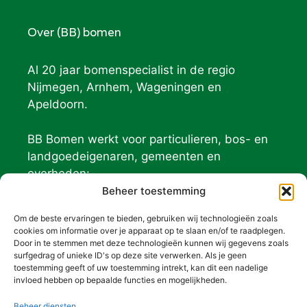
Over (BB) bomen
Al 20 jaar bomenspecialist in de regio
Nijmegen, Arnhem, Wageningen en
Apeldoorn.
BB Bomen werkt voor particulieren, bos- en
landgoedeigenaren, gemeenten en
overheden:
Geldersch Landschap
Beheer toestemming
Natuurmonumenten
Om de beste ervaringen te bieden, gebruiken wij technologieën zoals
De Hoge Veluwe
cookies om informatie over je apparaat op te slaan en/of te raadplegen.
Door in te stemmen met deze technologieën kunnen wij gegevens zoals
surfgedrag of unieke ID's op deze site verwerken. Als je geen
Contact (BB) bomen
toestemming geeft of uw toestemming intrekt, kan dit een nadelige
invloed hebben op bepaalde functies en mogelijkheden.
026-3010012
(ma, di, do, vrij)
Beheer diensten