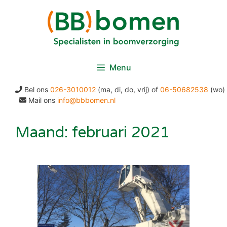
Ga
naar
de
inhoud
Menu
Bel ons
026-3010012
(ma, di, do, vrij) of
06-50682538
(wo)
Mail ons
info@bbbomen.nl
Maand:
februari 2021