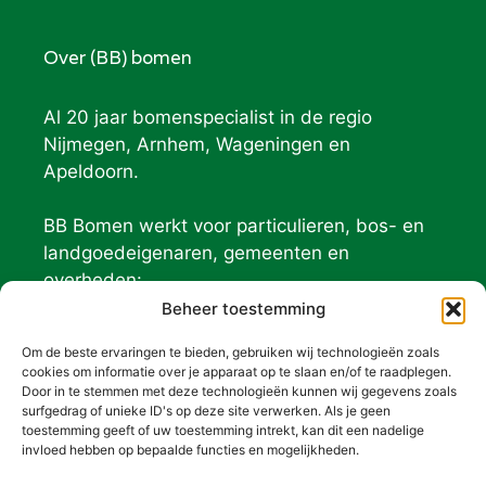
Over (BB) bomen
Al 20 jaar bomenspecialist in de regio
Nijmegen, Arnhem, Wageningen en
Apeldoorn.
BB Bomen werkt voor particulieren, bos- en
landgoedeigenaren, gemeenten en
overheden:
Geldersch Landschap
Beheer toestemming
Natuurmonumenten
Om de beste ervaringen te bieden, gebruiken wij technologieën zoals
De Hoge Veluwe
cookies om informatie over je apparaat op te slaan en/of te raadplegen.
Door in te stemmen met deze technologieën kunnen wij gegevens zoals
surfgedrag of unieke ID's op deze site verwerken. Als je geen
Contact (BB) bomen
toestemming geeft of uw toestemming intrekt, kan dit een nadelige
invloed hebben op bepaalde functies en mogelijkheden.