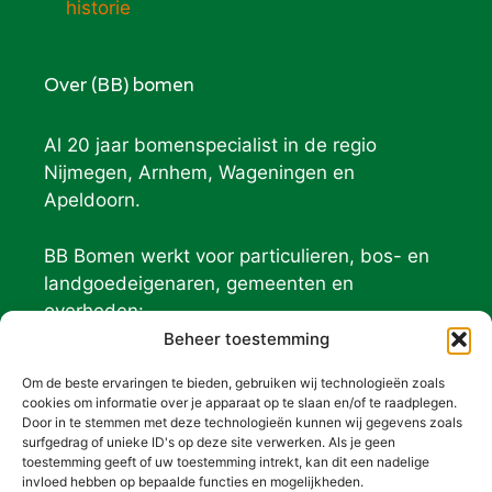
historie
Over (BB) bomen
Al 20 jaar bomenspecialist in de regio
Nijmegen, Arnhem, Wageningen en
Apeldoorn.
BB Bomen werkt voor particulieren, bos- en
landgoedeigenaren, gemeenten en
overheden:
Geldersch Landschap
Beheer toestemming
Natuurmonumenten
Om de beste ervaringen te bieden, gebruiken wij technologieën zoals
De Hoge Veluwe
cookies om informatie over je apparaat op te slaan en/of te raadplegen.
Door in te stemmen met deze technologieën kunnen wij gegevens zoals
surfgedrag of unieke ID's op deze site verwerken. Als je geen
Contact (BB) bomen
toestemming geeft of uw toestemming intrekt, kan dit een nadelige
invloed hebben op bepaalde functies en mogelijkheden.