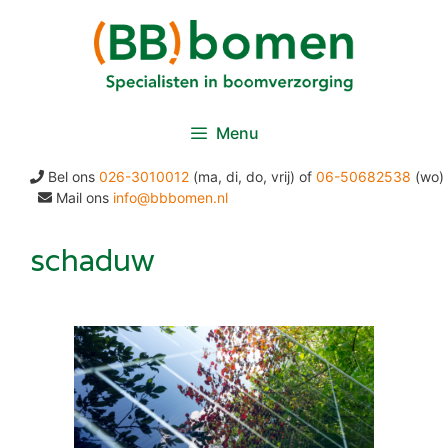
Ga
naar
de
inhoud
Menu
Bel ons
026-3010012
(ma, di, do, vrij) of
06-50682538
(wo)
Mail ons
info@bbbomen.nl
schaduw