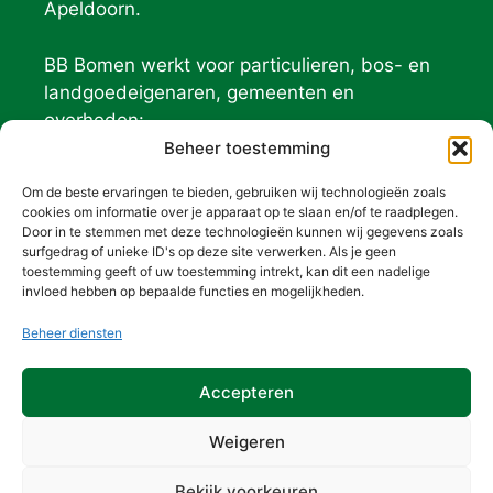
Apeldoorn.
BB Bomen werkt voor particulieren, bos- en
landgoedeigenaren, gemeenten en
overheden:
Geldersch Landschap
Beheer toestemming
Natuurmonumenten
Om de beste ervaringen te bieden, gebruiken wij technologieën zoals
De Hoge Veluwe
cookies om informatie over je apparaat op te slaan en/of te raadplegen.
Door in te stemmen met deze technologieën kunnen wij gegevens zoals
surfgedrag of unieke ID's op deze site verwerken. Als je geen
Contact (BB) bomen
toestemming geeft of uw toestemming intrekt, kan dit een nadelige
invloed hebben op bepaalde functies en mogelijkheden.
026-3010012
(ma, di, do, vrij)
Beheer diensten
06-50682538
(wo)
info@bbbomen.nl
Accepteren
Weigeren
Privacy- en cookieverklaring
Bekijk voorkeuren