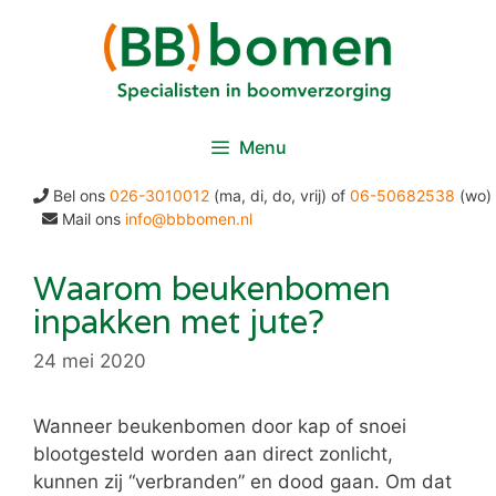
Ga
naar
de
inhoud
Menu
Bel ons
026-3010012
(ma, di, do, vrij) of
06-50682538
(wo)
Mail ons
info@bbbomen.nl
Waarom beukenbomen
inpakken met jute?
24 mei 2020
Wanneer beukenbomen door kap of snoei
blootgesteld worden aan direct zonlicht,
kunnen zij “verbranden” en dood gaan. Om dat