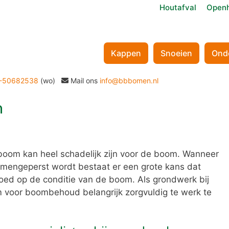
Houtafval
Openh
Kappen
Snoeien
Ond
-50682538
(wo)
Mail ons
info@bbbomen.nl
n
boom kan heel schadelijk zijn voor de boom. Wanneer
engeperst wordt bestaat er een grote kans dat
loed op de conditie van de boom. Als grondwerk bij
om voor boombehoud belangrijk zorgvuldig te werk te