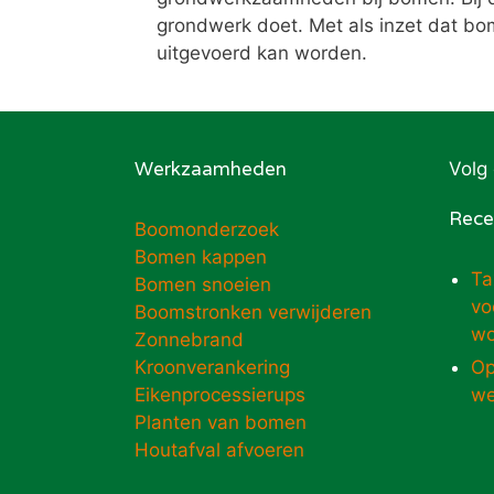
grondwerk doet. Met als inzet dat bo
uitgevoerd kan worden.
Werkzaamheden
Volg
Rece
Boomonderzoek
Bomen kappen
Ta
Bomen snoeien
vo
Boomstronken verwijderen
wo
Zonnebrand
Kroonverankering
Op
Eikenprocessierups
we
Planten van bomen
Houtafval afvoeren