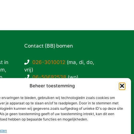
Contact (BB) bomen
t in
026-3010012
(ma, di, do,
em,
vrij)
n.
06-50682538
(wo)
info@bbbomen.nl
Beheer toestemming
 ervaringen te bieden, gebruiken wij technologieën zoals cookies om
Privacy- en cookieverklaring
ver je apparaat op te slaan en/of te raadplegen. Door in te stemmen met
logieën kunnen wij gegevens zoals surfgedrag of unieke ID's op deze site
Als je geen toestemming geeft of uw toestemming intrekt, kan dit een
:
vloed hebben op bepaalde functies en mogelijkheden.
sten