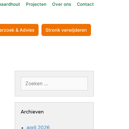
aardhout
Projecten
Over ons
Contact
erzoek & Advies
Stronk verwijderen
Zoek
naar:
Archieven
april 2026