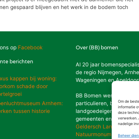
men gespaard blijven en het werk in de bodem toch
Over (BB) bomen
 ons op
Facebook
nte berichten
Al 20 jaar bomenspecialis
de regio Nijmegen, Arnh
xus kappen bij woning:
Wageningen en Apeldoor
orkom schade door
rtelgroei
BB Bomen werkt voor
Om de beste
enluchtmuseum Arnhem:
particulieren, bos- en
informatie o
rken tussen historie
landgoedeigenaren,
deze techno
verwerken. 
gemeenten en overheden
nadelige in
Geldersch Landschap
Natuurmonumenten
Beheer dien