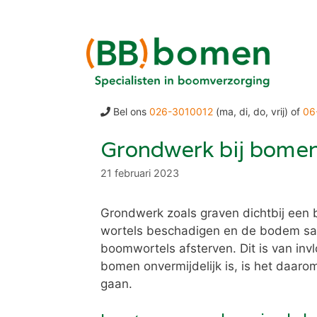
Ga
naar
de
inhoud
Bel ons
026-3010012
(ma, di, do, vrij) of
06
Grondwerk bij bome
21 februari 2023
Grondwerk zoals graven dichtbij een 
wortels beschadigen en de bodem sam
boomwortels afsterven. Dit is van inv
bomen onvermijdelijk is, is het daar
gaan.