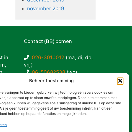
november 2019
Contact (BB) bomen
t in
026-3010012
(ma, di, do,
em,
vrij)
n.
06-50682538
(wo)
info@bbbomen.nl
Beheer toestemming
 ervaringen te bieden, gebruiken wij technologieën zoals cookies om
Privacy- en cookieverklaring
ver je apparaat op te slaan en/of te raadplegen. Door in te stemmen met
logieën kunnen wij gegevens zoals surfgedrag of unieke ID's op deze site
:
Als je geen toestemming geeft of uw toestemming intrekt, kan dit een
vloed hebben op bepaalde functies en mogelijkheden.
sten