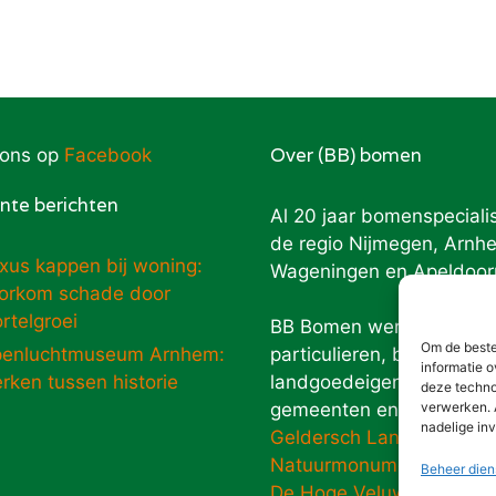
Over (BB) bomen
 ons op
Facebook
nte berichten
Al 20 jaar bomenspecialis
de regio Nijmegen, Arnh
xus kappen bij woning:
Wageningen en Apeldoor
orkom schade door
rtelgroei
BB Bomen werkt voor
Om de beste
enluchtmuseum Arnhem:
particulieren, bos- en
informatie o
rken tussen historie
landgoedeigenaren,
deze techno
gemeenten en overheden
verwerken. 
nadelige in
Geldersch Landschap
Natuurmonumenten
Beheer dien
De Hoge Veluwe