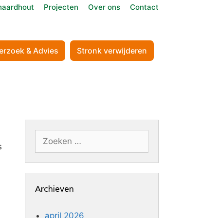
aardhout
Projecten
Over ons
Contact
erzoek & Advies
Stronk verwijderen
Zoek
s
naar:
Archieven
april 2026