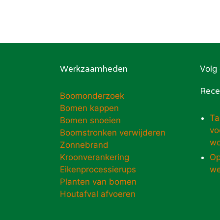
Werkzaamheden
Volg
Rece
Boomonderzoek
Bomen kappen
Ta
Bomen snoeien
vo
Boomstronken verwijderen
wo
Zonnebrand
Kroonverankering
Op
Eikenprocessierups
we
Planten van bomen
Houtafval afvoeren