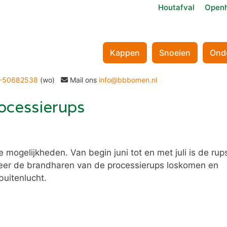
Houtafval
Openh
Kappen
Snoeien
Ond
-50682538
(wo)
Mail ons
info@bbbomen.nl
ocessierups
mogelijkheden. Van begin juni tot en met juli is de rup
anneer de brandharen van de processierups loskomen en
buitenlucht.