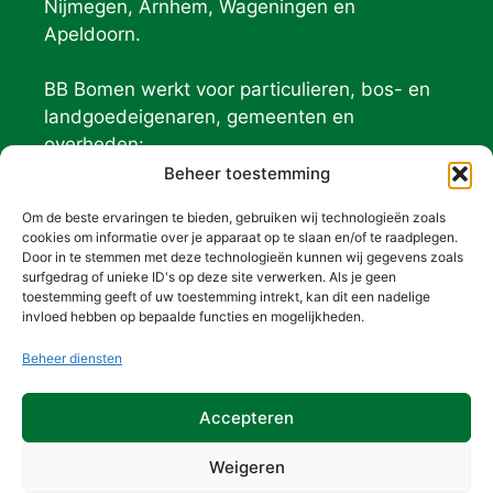
Nijmegen, Arnhem, Wageningen en
Apeldoorn.
BB Bomen werkt voor particulieren, bos- en
landgoedeigenaren, gemeenten en
overheden:
Geldersch Landschap
Beheer toestemming
Natuurmonumenten
Om de beste ervaringen te bieden, gebruiken wij technologieën zoals
De Hoge Veluwe
cookies om informatie over je apparaat op te slaan en/of te raadplegen.
Door in te stemmen met deze technologieën kunnen wij gegevens zoals
surfgedrag of unieke ID's op deze site verwerken. Als je geen
Contact (BB) bomen
toestemming geeft of uw toestemming intrekt, kan dit een nadelige
invloed hebben op bepaalde functies en mogelijkheden.
026-3010012
(ma, di, do, vrij)
Beheer diensten
06-50682538
(wo)
info@bbbomen.nl
Accepteren
Weigeren
Privacy- en cookieverklaring