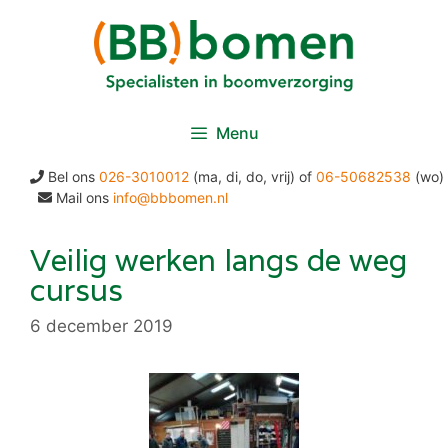
Ga
naar
de
inhoud
Menu
Bel ons
026-3010012
(ma, di, do, vrij) of
06-50682538
(wo)
Mail ons
info@bbbomen.nl
Veilig werken langs de weg
cursus
6 december 2019